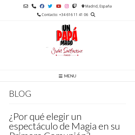
Saltar
Madrid, España
al
Contacto: +34 616 11 41 06
contenido
MENU
BLOG
¿Por qué elegir un
espectáculo de Magia en su