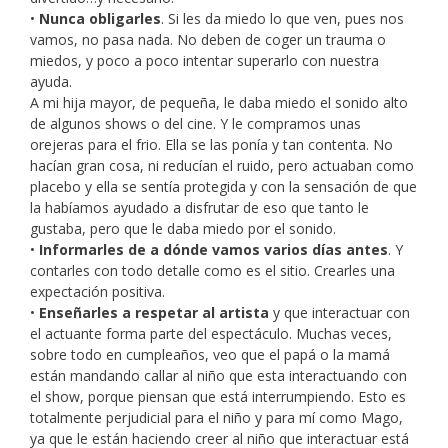
•
Nunca obligarles
. Si les da miedo lo que ven, pues nos
vamos, no pasa nada. No deben de coger un trauma o
miedos, y poco a poco intentar superarlo con nuestra
ayuda.
A mi hija mayor, de pequeña, le daba miedo el sonido alto
de algunos shows o del cine. Y le compramos unas
orejeras para el frio. Ella se las ponía y tan contenta. No
hacían gran cosa, ni reducían el ruido, pero actuaban como
placebo y ella se sentía protegida y con la sensación de que
la habíamos ayudado a disfrutar de eso que tanto le
gustaba, pero que le daba miedo por el sonido.
•
Informarles de a dónde vamos varios días antes
. Y
contarles con todo detalle como es el sitio. Crearles una
expectación positiva.
•
Enseñarles a respetar al artista
y que interactuar con
el actuante forma parte del espectáculo. Muchas veces,
sobre todo en cumpleaños, veo que el papá o la mamá
están mandando callar al niño que esta interactuando con
el show, porque piensan que está interrumpiendo. Esto es
totalmente perjudicial para el niño y para mí como Mago,
ya que le están haciendo creer al niño que interactuar está