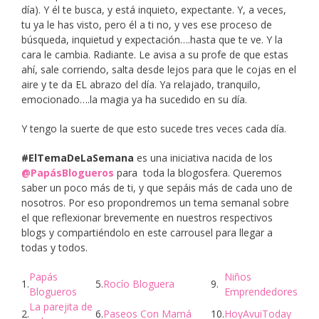
día). Y él te busca, y está inquieto, expectante. Y, a veces,
tu ya le has visto, pero él a ti no, y ves ese proceso de
búsqueda, inquietud y expectación….hasta que te ve. Y la
cara le cambia. Radiante. Le avisa a su profe de que estas
ahí, sale corriendo, salta desde lejos para que le cojas en el
aire y te da EL abrazo del día. Ya relajado, tranquilo,
emocionado….la magia ya ha sucedido en su día.
Y tengo la suerte de que esto sucede tres veces cada día.
#ElTemaDeLaSemana
es una iniciativa nacida de los
@PapásBlogueros
para toda la blogosfera. Queremos
saber un poco más de ti, y que sepáis más de cada uno de
nosotros. Por eso propondremos un tema semanal sobre
el que reflexionar brevemente en nuestros respectivos
blogs y compartiéndolo en este carrousel para llegar a
todas y todos.
Papás
Niños
1.
5.
Rocío Bloguera
9.
Blogueros
Emprendedores
La parejita de
2.
6.
Paseos Con Mamá
10.
HoyAvuiToday