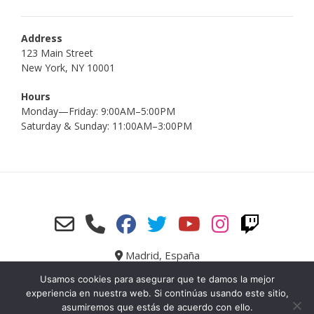
Address
123 Main Street
New York, NY 10001
Hours
Monday—Friday: 9:00AM–5:00PM
Saturday & Sunday: 11:00AM–3:00PM
Madrid, España
Web designed by IVÁN SANTACRUZ
Usamos cookies para asegurar que te damos la mejor
experiencia en nuestra web. Si continúas usando este sitio,
asumiremos que estás de acuerdo con ello.