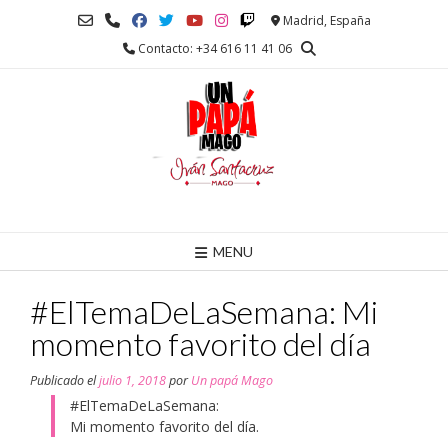
Saltar
Madrid, España
al
Contacto: +34 616 11 41 06
contenido
MENU
#ElTemaDeLaSemana: Mi
momento favorito del día
Publicado el
julio 1, 2018
por
Un papá Mago
#ElTemaDeLaSemana:
Mi momento favorito del día.