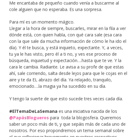
Me encantaba de pequeño cuando venía a buscarme al
cole alguien que no esperaba. Es una sorpresa.
Para mí es un momento mágico.
Llegar a la hora de siempre, buscarles, mirar en la fila a ver
dónde está, con quien habla, con qué cara sale (esa cara
con la que sale da mucha información de cómo le ha ido el
día). Y él te busca, y está inquieto, expectante. Y, a veces,
tu ya le has visto, pero él a ti no, y ves ese proceso de
búsqueda, inquietud y expectación….hasta que te ve. Y la
cara le cambia. Radiante. Le avisa a su profe de que estas
ahí, sale corriendo, salta desde lejos para que le cojas en el
aire y te da EL abrazo del día. Ya relajado, tranquilo,
emocionado….la magia ya ha sucedido en su día.
Y tengo la suerte de que esto sucede tres veces cada día.
#ElTemaDeLaSemana
es una iniciativa nacida de los
@PapásBlogueros
para toda la blogosfera. Queremos
saber un poco más de ti, y que sepáis más de cada uno de
nosotros. Por eso propondremos un tema semanal sobre
el que reflexionar brevemente en nuestros respectivos