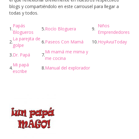
blogs y compartiéndolo en este carrousel para llegar a
todas y todos.
Papás
Niños
1.
5.
Rocío Bloguera
9.
Blogueros
Emprendedores
La parejita de
2.
6.
Paseos Con Mamá
10.
HoyAvuiToday
golpe
Mi mamá me mima y
3.
Dr. Papá
7.
me cocina
Mi papá
4.
8.
Manual del explorador
escribe